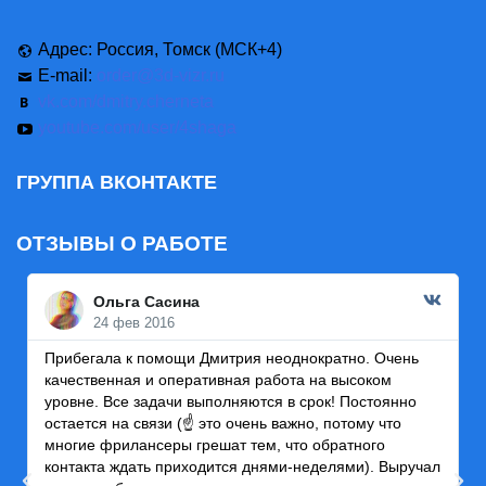
Адрес: Россия, Томск (МСК+4)
E-mail:
order@3d-vizr.ru
vk.com/dmitry.cherneta
youtube.com/user/4shaga
ГРУППА ВКОНТАКТЕ
ОТЗЫВЫ О РАБОТЕ
Ольга Сасина
24 фев 2016
Прибегала к помощи Дмитрия неоднократно. Очень
Р
качественная и оперативная работа на высоком
ч
уровне. Все задачи выполняются в срок! Постоянно
т
остается на связи (☝ это очень важно, потому что
п
многие фрилансеры грешат тем, что обратного
к
контакта ждать приходится днями-неделями). Выручал
п