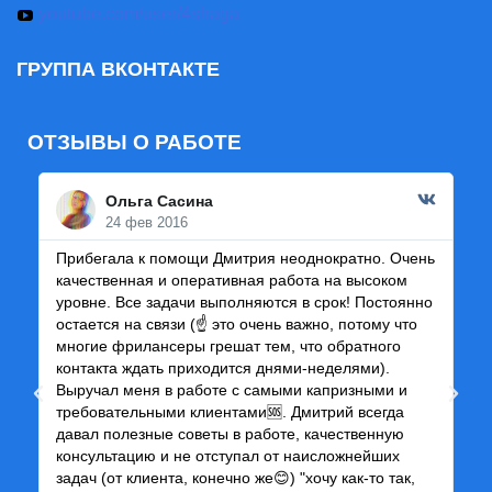
youtube.com/user/4shaga
ГРУППА ВКОНТАКТЕ
ОТЗЫВЫ О РАБОТЕ
Ольга Сасина
24 фев 2016
Прибегала к помощи Дмитрия неоднократно. Очень
Ре
качественная и оперативная работа на высоком
че
уровне. Все задачи выполняются в срок! Постоянно
и 
остается на связи (☝ это очень важно, потому что
по
многие фрилансеры грешат тем, что обратного
ка
контакта ждать приходится днями-неделями).
пр
Выручал меня в работе с самыми капризными и
требовательными клиентами🆘. Дмитрий всегда
давал полезные советы в работе, качественную
консультацию и не отступал от наисложнейших
задач (от клиента, конечно же😊) "хочу как-то так,