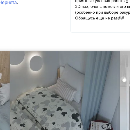
приятные условия работы☝ 
Чернета
.
3Dmax, очень помогли его в
(особенно при выборе ракур
Обращусь еще не раз✌✌