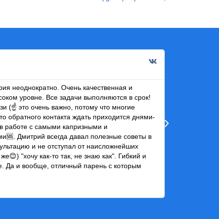
Инна Д
2 мар 2
ия неоднократно. Очень качественная и
Рекомендую Дм
соком уровне. Все задачи выполняются в срок!
Мне нравится 
зи (☝ это очень важно, потому что многие
развитие, а п
то обратного контакта ждать приходится днями-
как дизайнеру
в работе с самыми капризными и
сотрудничеств
и🆘. Дмитрий всегда давал полезные советы в
сультацию и не отступал от наисложнейших
же😊) "хочу как-то так, не знаю как". Гибкий и
е. Да и вообще, отличный парень с которым