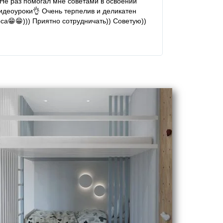
Не раз помогал мне советами в освоении
за огромную ра
идеоуроки👌 Очень терпелив и деликатен
са😁😁))) Приятно сотрудничать)) Советую))