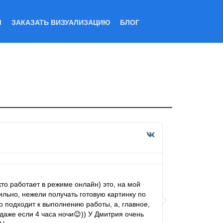
Ы
ЗАКАЗАТЬ ВИЗУАЛИЗАЦИЮ
БЛОГ
Ксения 
23 дек 20
кто работает в режиме онлайн) это, на мой
Мы работаем с 
ильно, нежели получать готовую картинку по
профи своего д
о подходит к выполнению работы, а, главное,
и здесь конечно
(даже если 4 часа ночи😉)) У Дмитрия очень
Дмитрий всегда