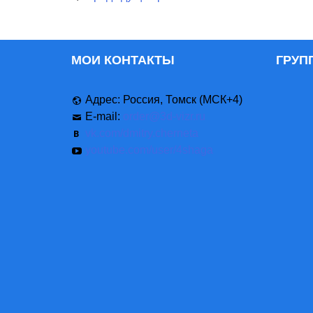
МОИ КОНТАКТЫ
ГРУП
Адрес: Россия, Томск (МСК+4)
E-mail:
order@3d-vizr.ru
vk.com/dmitry.cherneta
youtube.com/user/4shaga