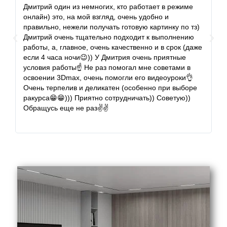
Дмитрий один из немногих, кто работает в режиме
М
онлайн) это, на мой взгляд, очень удобно и
м
правильно, нежели получать готовую картинку по тз)
м
Дмитрий очень тщательно подходит к выполнению
з
работы, а, главное, очень качественно и в срок (даже
оч
если 4 часа ночи😉)) У Дмитрия очень приятные
н
условия работы☝ Не раз помогал мне советами в
з
освоении 3Dmax, очень помогли его видеоуроки👌
со
Очень терпелив и деликатен (особенно при выборе
ракурса😁😁))) Приятно сотрудничать)) Советую))
Обращусь еще не раз✌✌