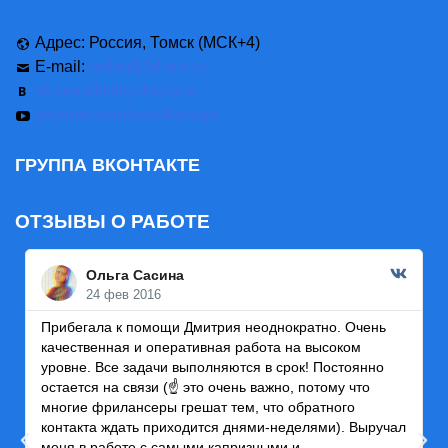
Адрес: Россия, Томск (МСК+4)
E-mail:
order@3d-vizr.ru
vk.com/dmitry.cherneta
youtube.com/user/4shaga
ГРУППА ВКОНТАКТЕ
ОТЗЫВЫ О РАБОТЕ
Ольга Сасина
24 фев 2016
Прибегала к помощи Дмитрия неоднократно. Очень
Р
качественная и оперативная работа на высоком
ч
уровне. Все задачи выполняются в срок! Постоянно
т
остается на связи (☝ это очень важно, потому что
п
многие фрилансеры грешат тем, что обратного
к
контакта ждать приходится днями-неделями). Выручал
п
меня в работе с самыми капризными и