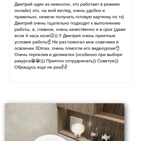
Дмитрий один из немногих, кто работает в режиме
М
онлайн) это, на мой взгляд, очень удобно и
м
правильно, нежели получать готовую картинку по тз)
м
Дмитрий очень тщательно подходит к выполнению
з
работы, а, главное, очень качественно и в срок (даже
оч
если 4 часа ночи😉)) У Дмитрия очень приятные
н
условия работы☝ Не раз помогал мне советами в
з
освоении 3Dmax, очень помогли его видеоуроки👌
со
Очень терпелив и деликатен (особенно при выборе
ракурса😁😁))) Приятно сотрудничать)) Советую))
Обращусь еще не раз✌✌