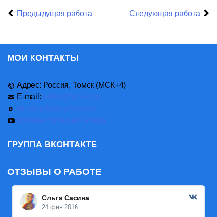
Предыдущая работа
Следующая работа
МОИ КОНТАКТЫ
Адрес: Россия, Томск (МСК+4)
E-mail:
order@3d-vizr.ru
vk.com/dmitry.cherneta
youtube.com/user/4shaga
ГРУППА ВКОНТАКТЕ
ОТЗЫВЫ О РАБОТЕ
Ольга Сасина
24 фев 2016