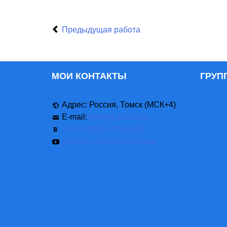
Предыдущая работа
МОИ КОНТАКТЫ
ГРУП
Адрес: Россия, Томск (МСК+4)
E-mail:
order@3d-vizr.ru
vk.com/dmitry.cherneta
youtube.com/user/4shaga