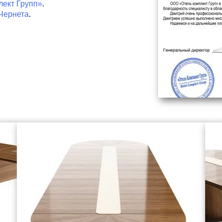
ект Групп»
.
Чернета
.