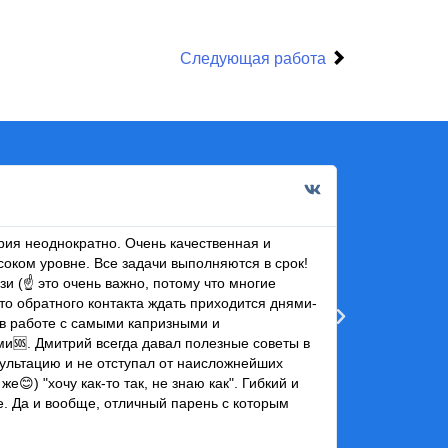
Следующая работа
Инна Д
2 мар 2
ия неоднократно. Очень качественная и
Рекомендую Дм
соком уровне. Все задачи выполняются в срок!
Мне нравится 
зи (☝ это очень важно, потому что многие
развитие, а п
то обратного контакта ждать приходится днями-
как дизайнеру
в работе с самыми капризными и
сотрудничеств
и🆘. Дмитрий всегда давал полезные советы в
сультацию и не отступал от наисложнейших
же😊) "хочу как-то так, не знаю как". Гибкий и
е. Да и вообще, отличный парень с которым