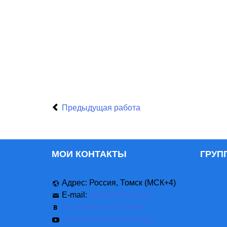
Предыдущая работа
МОИ КОНТАКТЫ
ГРУП
Адрес: Россия, Томск (МСК+4)
E-mail:
order@3d-vizr.ru
vk.com/dmitry.cherneta
youtube.com/user/4shaga