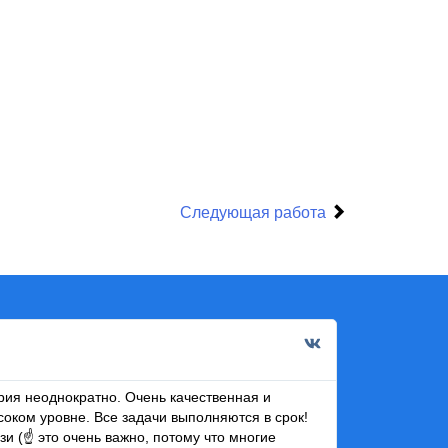
Следующая работа
Инна Д
2 мар 2
ия неоднократно. Очень качественная и
Рекомендую Дм
соком уровне. Все задачи выполняются в срок!
Мне нравится 
зи (☝ это очень важно, потому что многие
развитие, а п