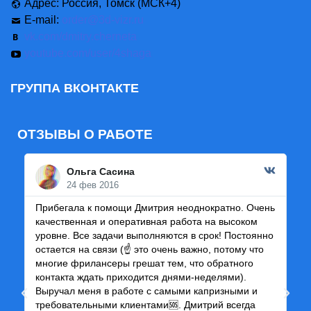
Адрес: Россия, Томск (МСК+4)
E-mail:
order@3d-vizr.ru
vk.com/dmitry.cherneta
youtube.com/user/4shaga
ГРУППА ВКОНТАКТЕ
ОТЗЫВЫ О РАБОТЕ
Ольга Сасина
24 фев 2016
Прибегала к помощи Дмитрия неоднократно. Очень
Ре
качественная и оперативная работа на высоком
че
уровне. Все задачи выполняются в срок! Постоянно
и 
остается на связи (☝ это очень важно, потому что
по
многие фрилансеры грешат тем, что обратного
ка
контакта ждать приходится днями-неделями).
пр
Выручал меня в работе с самыми капризными и
требовательными клиентами🆘. Дмитрий всегда