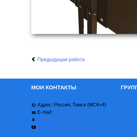
Предыдущая работа
МОИ КОНТАКТЫ
ГРУП
Адрес: Россия, Томск (МСК+4)
E-mail:
order@3d-vizr.ru
vk.com/dmitry.cherneta
youtube.com/user/4shaga