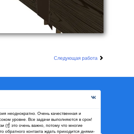
Следующая работа
Инна Д
2 мар 2
ия неоднократно. Очень качественная и
Рекомендую Дм
соком уровне. Все задачи выполняются в срок!
Мне нравится 
зи (☝ это очень важно, потому что многие
развитие, а п
то обратного контакта ждать приходится днями-
как дизайнеру