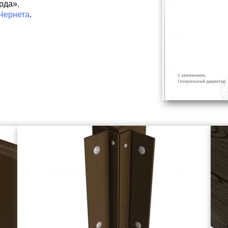
рда»
.
Чернета
.